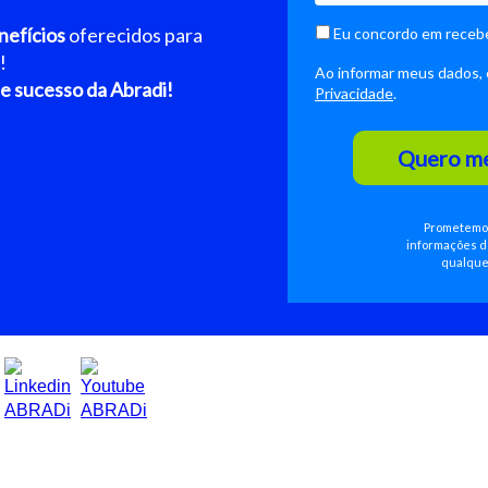
nefícios
oferecidos para
Eu concordo em receb
!
Ao informar meus dados,
e sucesso da Abradi!
Privacidade
.
Quero me
Prometemos 
informações de
qualquer