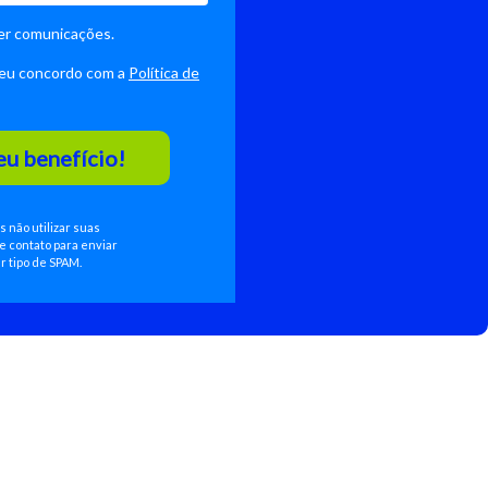
er comunicações.
 eu concordo com a
Política de
u benefício!
não utilizar suas
 contato para enviar
 tipo de SPAM.