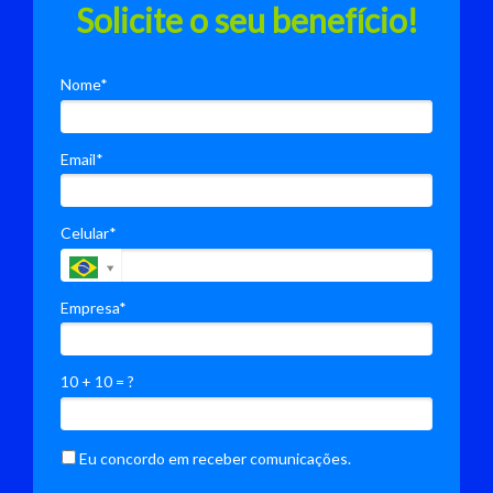
Solicite o seu benefício!
Nome*
Email*
Celular*
Empresa*
10 + 10 = ?
Eu concordo em receber comunicações.